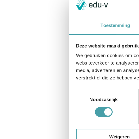
Denk met ons mee
In deze klankbordgro
leveranciers. Ben je l
Toestemming
toetsen en examineren
speciaal onderwijs? 
Deze website maakt gebruik
Ben jij erbij?
We gebruiken cookies om cont
Datum: dinsdag 4 f
websiteverkeer te analyseren
Tijdstip: 15.30 – 16
media, adverteren en analys
Locatie: Online vi
verstrekt of die ze hebben v
Wil je voor het eers
Toestemmingsselectie
Noodzakelijk
Voor scholen: meld 
Denk je al mee in een 
Lotte
Baak
(
community
Weigeren