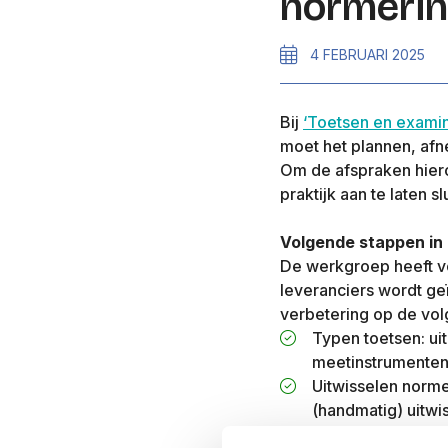
normeri
4 FEBRUARI 2025
Bij
‘Toetsen en exami
moet het plannen, af
Om de afspraken hiero
praktijk aan te laten 
Volgende stappen in 
De werkgroep heeft vo
leveranciers wordt ge
verbetering op de vo
Typen toetsen: ui
meetinstrumenten
Uitwisselen norme
(handmatig) uitw
Op dit moment is de 