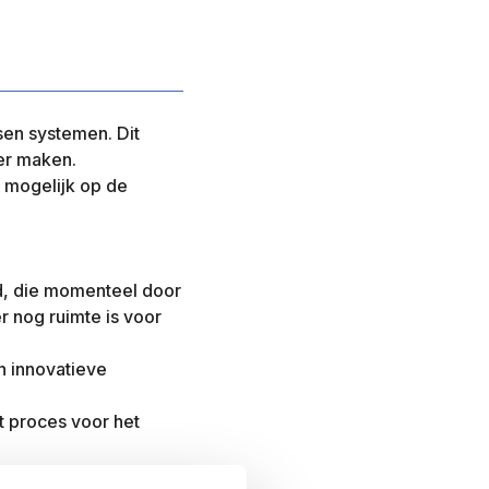
sen systemen. Dit
er maken.
 mogelijk op de
d, die momenteel door
r nog ruimte is voor
n innovatieve
t proces voor het
t)afspraken.