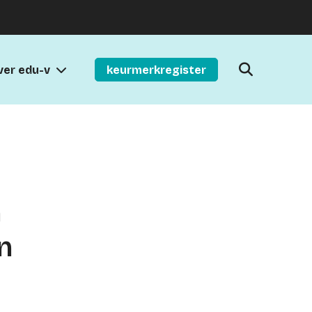
ver edu-v
keurmerkregister
n
n