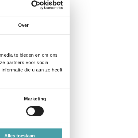
 graag bij scholen en
s betrokken bij het
Over
ir, voortgezet of
 media te bieden en om ons
ze partners voor social
nformatie die u aan ze heeft
Marketing
tuur een mail naar
Alles toestaan