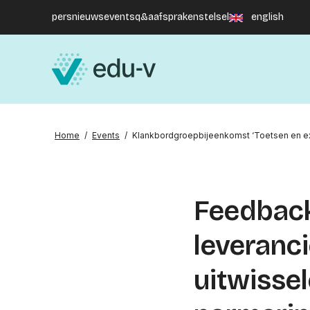
pers
nieuws
events
q&a
afsprakenstelsel
english
Home
/
Events
/
Klankbordgroepbijeenkomst ‘Toetsen en e
Feedback
leveranci
uitwisse