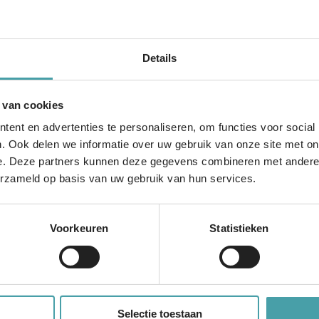
epbijeenkomst toetsen we de ideeën en (concept)afspraken
everancier, ICT-coördinator, leerkracht, docent of anderszin
Details
 of het beheren van de bijbehorende systemen in het prima
Dan ontvangen we graag jouw feedback.
 van cookies
ent en advertenties te personaliseren, om functies voor social
ebruari
. Ook delen we informatie over uw gebruik van onze site met on
.30
e. Deze partners kunnen deze gegevens combineren met andere i
a MS Teams
erzameld op basis van uw gebruik van hun services.
t meedoen met een klankbordgroep bijeenkomst?
Voorkeuren
Statistieken
je aan!
Voor leveranciers: meld je aan!
klankbordgroep en wil je je aanmelden voor deze bijeenkomst? S
@edu-v.org
).
Selectie toestaan