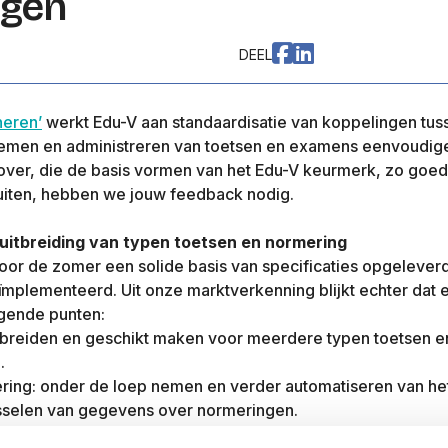
ngen
DEEL
neren’
werkt Edu-V aan standaardisatie van koppelingen tus
nemen en administreren van toetsen en examens eenvoudig
ver, die de basis vormen van het Edu-V keurmerk, zo goed
sluiten, hebben we jouw feedback nodig.
uitbreiding van typen toetsen en normering
or de zomer een solide basis van specificaties opgelever
ïmplementeerd. Uit onze marktverkenning blijkt echter dat e
lgende punten:
tbreiden en geschikt maken voor meerdere typen toetsen e
.
ring: onder de loep nemen en verder automatiseren van he
isselen van gegevens over normeringen.
werkgroep deze onderwerpen aan het uitwerken in (concep