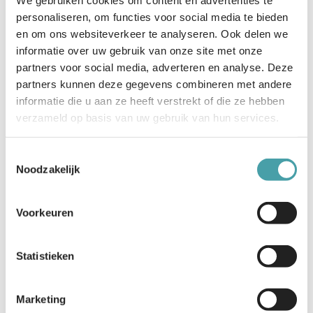
personaliseren, om functies voor social media te bieden
en om ons websiteverkeer te analyseren. Ook delen we
informatie over uw gebruik van onze site met onze
over edu-v
partners voor social media, adverteren en analyse. Deze
partners kunnen deze gegevens combineren met andere
visie en missie
informatie die u aan ze heeft verstrekt of die ze hebben
verzameld op basis van uw gebruik van hun services.
geschiedenis
Toestemmingsselectie
Noodzakelijk
initiatiefnemers
Voorkeuren
naleving
Statistieken
beheertaken stichting edu-v
Marketing
ons team