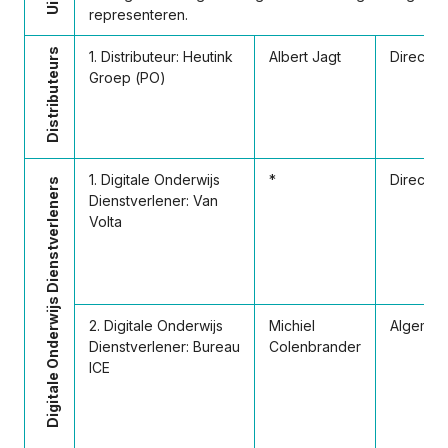
representeren.
Distributeurs
1. Distributeur: Heutink
Albert Jagt
Directeu
Groep (PO)
1. Digitale Onderwijs
*
Directeu
Digitale Onderwijs Dienstverleners
Dienstverlener: Van
Volta
2. Digitale Onderwijs
Michiel
Algemee
Dienstverlener: Bureau
Colenbrander
ICE