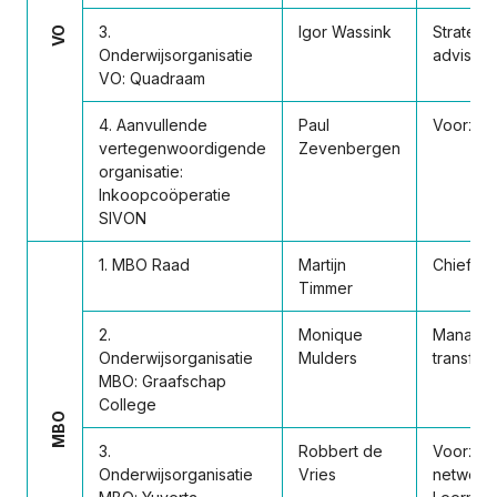
3.
Igor Wassink
Strategi
VO
Onderwijsorganisatie
adviseur
VO: Quadraam
4. Aanvullende
Paul
Voorzitt
vertegenwoordigende
Zevenbergen
organisatie:
Inkoopcoöperatie
SIVON
1. MBO Raad
Martijn
Chief dig
Timmer
2.
Monique
Manager 
Onderwijsorganisatie
Mulders
transfor
MBO: Graafschap
College
MBO
3.
Robbert de
Voorzitte
Onderwijsorganisatie
Vries
netwerk