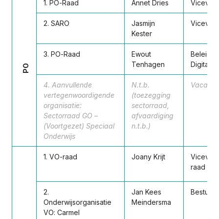
1. PO-Raad
Annet Dries
Vicevoor
2. SARO
Jasmijn
Vicevoor
Kester
3. PO-Raad
Ewout
Beleids
Tenhagen
Digitalis
PO
4. Aanvullende
N.t.b.
Vacant
vertegenwoordigende
(toezegging
organisatie:
sectorraad,
Sectorraad GO –
afvaardiging
(Voortgezet) Speciaal
n.t.b.)
Onderwijs
1. VO-raad
Joany Krijt
Vicevoor
raad
2.
Jan Kees
Bestuurs
Onderwijsorganisatie
Meindersma
VO: Carmel