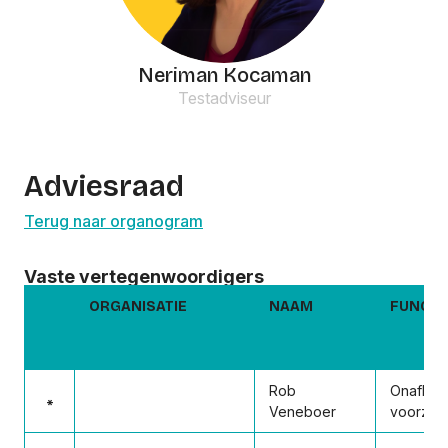
Neriman Kocaman
Testadviseur
Adviesraad
Terug naar organogram
Vaste vertegenwoordigers
ORGANISATIE
NAAM
FUNCTI
Rob
Onafhank
*
Veneboer
voorzitte