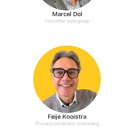
Marcel Dol
Voorzitter werkgroep
Feije Kooistra
Procescoördinator toetreding