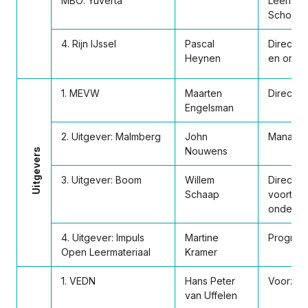
MBO: Yuverta
Leermid
Schoolk
4. Rijn IJssel
Pascal
Directeu
Heynen
en organ
1. MEVW
Maarten
Directeu
Engelsman
2. Uitgever: Malmberg
John
Managing
Nouwens
Uitgevers
3. Uitgever: Boom
Willem
Directeu
Schaap
voortge
onderwi
4. Uitgever: Impuls
Martine
Progra
Open Leermateriaal
Kramer
1. VEDN
Hans Peter
Voorzitt
van Uffelen