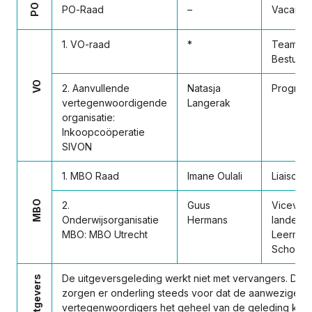
PO
PO-Raad
–
Vacant
1. VO-raad
*
Teamlei
Bestuur
VO
2. Aanvullende
Natasja
Progra
vertegenwoordigende
Langerak
organisatie:
Inkoopcoöperatie
SIVON
1. MBO Raad
Imane Oulali
Liaison 
MBO
2.
Guus
Vicevoor
Onderwijsorganisatie
Hermans
landelij
MBO: MBO Utrecht
Leermid
Schoolk
De uitgeversgeleding werkt niet met vervangers. De 
Uitgevers
zorgen er onderling steeds voor dat de aanwezige
vertegenwoordigers het geheel van de geleding kun