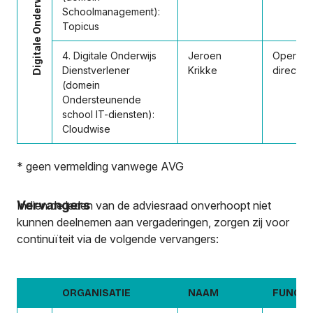
Schoolmanagement):
Topicus
4. Digitale Onderwijs
Jeroen
Operatio
Dienstverlener
Krikke
directeu
(domein
Ondersteunende
school IT-diensten):
Cloudwise
* geen vermelding vanwege AVG
Vervangers
Indien de leden van de adviesraad onverhoopt niet
kunnen deelnemen aan vergaderingen, zorgen zij voor
continuïteit via de volgende vervangers:
ORGANISATIE
NAAM
FUNCTI