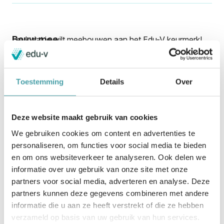
Bouw mee
Leuk dat je wilt meebouwen aan het Edu-V keurmerk!
Door je aan te melden, kun je jouw kennis en ervaringen
delen in onze werkgroepen, focusgroepen of het Edu-V
Panel. Samen maken we afspraken die werken voor
Toestemming
Details
Over
scholen en leveranciers.
Werk je voor een leverancier? Vul dan het formulier
hieronder in.
Deze website maakt gebruik van cookies
Werk je voor een school? Dan kun je je
op deze pagina
We gebruiken cookies om content en advertenties te
aanmelden
.
personaliseren, om functies voor social media te bieden
*
geeft verplichte velden aan
en om ons websiteverkeer te analyseren. Ook delen we
Naam
*
informatie over uw gebruik van onze site met onze
partners voor social media, adverteren en analyse. Deze
partners kunnen deze gegevens combineren met andere
E-mailadres
*
informatie die u aan ze heeft verstrekt of die ze hebben
verzameld op basis van uw gebruik van hun services.