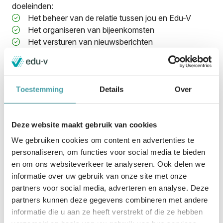
doeleinden:
Het beheer van de relatie tussen jou en Edu-V
Het organiseren van bijeenkomsten
Het versturen van nieuwsberichten
Het beantwoorden van vragen en het verstrekken
van informatie
Het op anonieme basis uitvoeren van een analyse
van het gebruik van de website of dienst
Toestemming
Details
Over
Als je je aanmeldt als kandidaat- deelnemer van het
Edu-V afsprakenstelsel verwerkt Edu-V de volgende
Deze website maakt gebruik van cookies
persoonsgegevens om uitvoering te geven aan de
overeenkomst die je als kandidaat-deelnemer met de
We gebruiken cookies om content en advertenties te
Edu-V ondertekent:
personaliseren, om functies voor social media te bieden
Naam, vestigingsplaats en KvK nummer van de
en om ons websiteverkeer te analyseren. Ook delen we
organisatie
informatie over uw gebruik van onze site met onze
Naam, functie en contactgegevens van de
partners voor social media, adverteren en analyse. Deze
rechtsgeldige vertegenwoordiger
partners kunnen deze gegevens combineren met andere
Naam functie en contactgegevens
informatie die u aan ze heeft verstrekt of die ze hebben
contactpersoon van de kandidaat- deelnemer