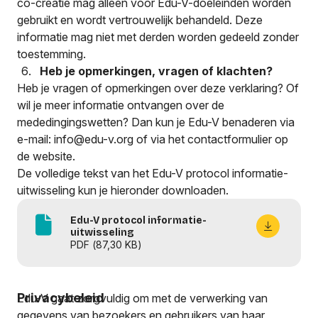
co-creatie mag alleen voor Edu-V-doeleinden worden
gebruikt en wordt vertrouwelijk behandeld. Deze
informatie mag niet met derden worden gedeeld zonder
toestemming.
He
b je
opmerkingen, vragen of klachten?
Heb je vragen of opmerkingen over deze verklaring? Of
wil je meer informatie ontvangen over de
mededingingswetten? Dan kun je Edu-V benaderen via
e-mail:
info@edu-v.org
of via het contactformulier op
de website.
De volledige tekst van het Edu-V protocol informatie-
uitwisseling kun je hieronder downloaden.
Edu-V protocol informatie-
uitwisseling
PDF
(87,30 KB)
Privacybeleid
Edu-V gaat zorgvuldig om met de verwerking van
gegevens van bezoekers en gebruikers van haar