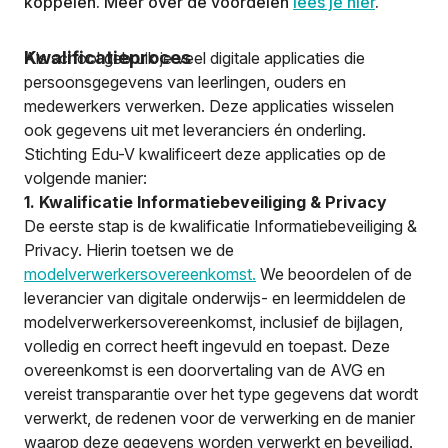
koppelen. Meer over de voordelen
lees je hier
.
Kwalificatieproces
Als school gebruik je veel digitale applicaties die
persoonsgegevens van leerlingen, ouders en
medewerkers verwerken. Deze applicaties wisselen
ook gegevens uit met leveranciers én onderling.
Stichting Edu-V kwalificeert deze applicaties op de
volgende manier:
1. Kwalificatie Informatiebeveiliging & Privacy
De eerste stap is de kwalificatie Informatiebeveiliging &
Privacy. Hierin toetsen we de
modelverwerkersovereenkomst.
We beoordelen of de
leverancier van digitale onderwijs- en leermiddelen de
modelverwerkersovereenkomst, inclusief de bijlagen,
volledig en correct heeft ingevuld en toepast. Deze
overeenkomst is een doorvertaling van de AVG en
vereist transparantie over het type gegevens dat wordt
verwerkt, de redenen voor de verwerking en de manier
waarop deze gegevens worden verwerkt en beveiligd.