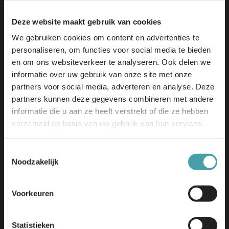
Deze website maakt gebruik van cookies
We gebruiken cookies om content en advertenties te
personaliseren, om functies voor social media te bieden
en om ons websiteverkeer te analyseren. Ook delen we
Edu-V | Tjaskermolenlaan 1
informatie over uw gebruik van onze site met onze
3447 GE Woerden
partners voor social media, adverteren en analyse. Deze
info@edu-v.org
partners kunnen deze gegevens combineren met andere
+31 348 708 000
informatie die u aan ze heeft verstrekt of die ze hebben
verzameld op basis van uw gebruik van hun services.
Initiatief
Dit initiatief bouwt verder op de uitkomsten van Edu-K en
Toestemmingsselectie
wordt mede mogelijk gemaakt door het Nationaal
Noodzakelijk
Groeifonds.
Voorkeuren
Voor scholen
Voor scholen
Statistieken