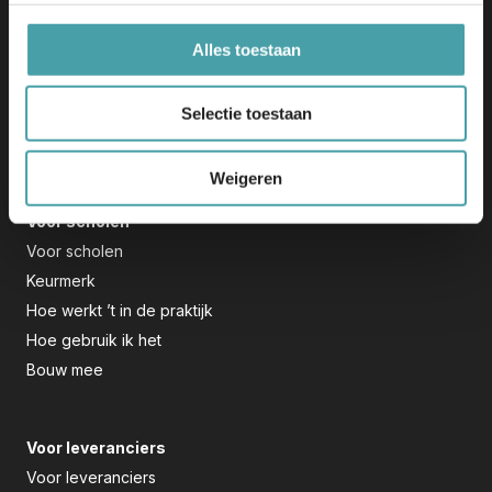
+31 348 708 000
Alles toestaan
Initiatief
Dit initiatief bouwt verder op de uitkomsten van Edu-K en
Selectie toestaan
wordt mede mogelijk gemaakt door het Nationaal
Groeifonds.
Weigeren
Voor scholen
Voor scholen
Keurmerk
Hoe werkt ’t in de praktijk
Hoe gebruik ik het
Bouw mee
Voor leveranciers
Voor leveranciers