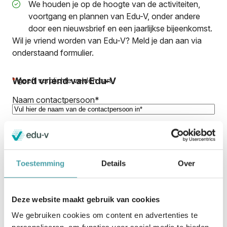
We houden je op de hoogte van de activiteiten,
voortgang en plannen van Edu-V, onder andere
door een nieuwsbrief en een jaarlijkse bijeenkomst.
Wil je vriend worden van Edu-V? Meld je dan aan via
onderstaand formulier.
Word vriend van Edu-V
*
geeft verplichte velden aan
Naam contactpersoon
*
Organisatie
*
Toestemming
Details
Over
E-mailadres
*
Deze website maakt gebruik van cookies
We gebruiken cookies om content en advertenties te
Telefoonnummer
*