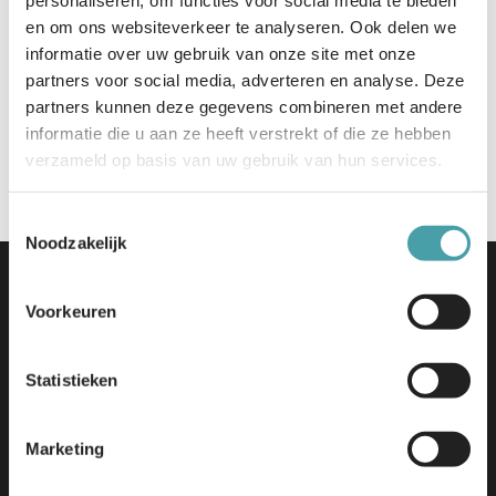
personaliseren, om functies voor social media te bieden
en om ons websiteverkeer te analyseren. Ook delen we
informatie over uw gebruik van onze site met onze
Toestemming
*
Ik ga akkoord met het
privacybeleid
.
partners voor social media, adverteren en analyse. Deze
partners kunnen deze gegevens combineren met andere
informatie die u aan ze heeft verstrekt of die ze hebben
Versturen
verzameld op basis van uw gebruik van hun services.
Toestemmingsselectie
Noodzakelijk
Voorkeuren
Statistieken
Edu-V | Tjaskermolenlaan 1
3447 GE Woerden
Marketing
info@edu-v.org