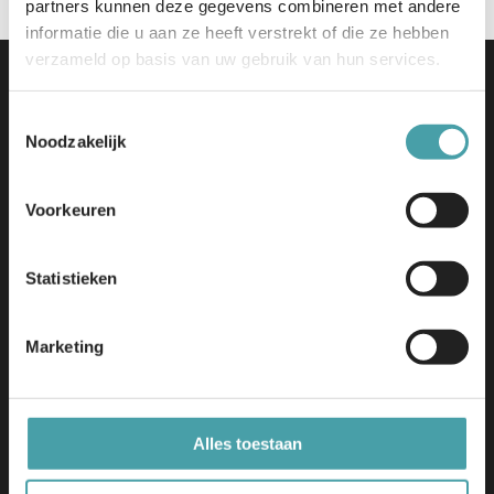
partners kunnen deze gegevens combineren met andere
informatie die u aan ze heeft verstrekt of die ze hebben
verzameld op basis van uw gebruik van hun services.
Toestemmingsselectie
Noodzakelijk
Voorkeuren
Edu-V | Tjaskermolenlaan 1
3447 GE Woerden
info@edu-v.org
Statistieken
+31 348 708 000
Marketing
Initiatief
Dit initiatief bouwt verder op de uitkomsten van Edu-K en
wordt mede mogelijk gemaakt door het Nationaal
Groeifonds.
Alles toestaan