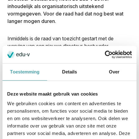
inhoudelijk als organisatorisch uitstekend
vormgegeven. Voor de raad had dat nog best wat
langer mogen duren.
Inmiddels is de raad van toezicht gestart met de
werving van een nieuwe directeur-bestuurder,
ondersteund door
bureau Ebbinge
en zijn de eerste
gespreksrondes ingepland. Er is bij Edu-V onder leiding
van Hedy van der Ende veel bereikt. Tegelijkertijd is er
Toestemming
Details
Over
nog een mooie en uitdagende functie te vervullen door
een inhoudelijk en bestuurlijk ervaren kandidaat.
We
hebben er vertrouwen in de juiste opvolger binnenkort
Deze website maakt gebruik van cookies
te kunnen voorstellen.
We gebruiken cookies om content en advertenties te
De inschrijftermijn voor deze vacature is inmiddels
personaliseren, om functies voor social media te bieden
gesloten.
en om ons websiteverkeer te analyseren. Ook delen we
informatie over uw gebruik van onze site met onze
De raad van toezicht
partners voor social media, adverteren en analyse. Deze