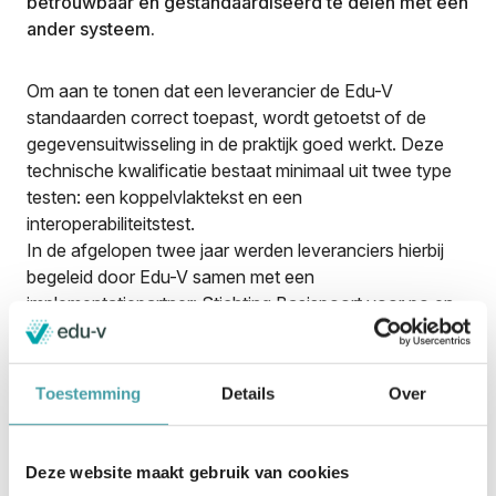
betrouwbaar en gestandaardiseerd te delen met een
ander systeem.
Om aan te tonen dat een leverancier de Edu-V
standaarden correct toepast, wordt getoetst of de
gegevensuitwisseling in de praktijk goed werkt. Deze
technische kwalificatie bestaat minimaal uit twee type
testen: een koppelvlaktekst en een
interoperabiliteitstest.
In de afgelopen twee jaar werden leveranciers hierbij
begeleid door Edu-V samen met een
implementatiepartner: Stichting Basispoort voor po en
Stichting SEM voor vo en mbo. In een volgende fase
zal Edu-V een eigen testvoorziening aanbieden. Dit
geeft deelnemende leveranciers nog meer flexibiliteit
Toestemming
Details
Over
om de testen zelfstandig uit te voeren.
Na een zorgvuldig gunningstraject is Edu-V met
Bloemendaal Consultancy de samenwerking gestart om
Deze website maakt gebruik van cookies
de testvoorziening te bouwen. Onlangs vond daarvan