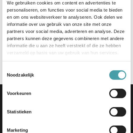
We gebruiken cookies om content en advertenties te
de kick off plaats. We verwachten dat een eerste Proof
personaliseren, om functies voor social media te bieden
of Concept rond 1 november gereed is, zodat we
en om ons websiteverkeer te analyseren. Ook delen we
tijdens de najaarsrelease de leveranciers kunnen
informatie over uw gebruik van onze site met onze
benaderen om mee te doen aan het testen van de
partners voor social media, adverteren en analyse. Deze
dienst. Het testproces van de vijfde release wordt
partners kunnen deze gegevens combineren met andere
begeleid in samenwerking met Stichting Basispoort en
informatie die u aan ze heeft verstrekt of die ze hebben
Stichting SEM.
verzameld op basis van uw gebruik van hun services.
Bekijk meer informatie voor leveranciers
Toestemmingsselectie
Noodzakelijk
Voorkeuren
Statistieken
Marketing
Edu-V | Tjaskermolenlaan 1