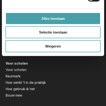
3447 GE Woerden
info@edu-v.org
+31 348 708 000
Alles toestaan
Initiatief
Selectie toestaan
Dit initiatief bouwt verder op de uitkomsten van Edu-K en
wordt mede mogelijk gemaakt door het Nationaal
Weigeren
Groeifonds.
Voor scholen
Voor scholen
Keurmerk
Hoe werkt ’t in de praktijk
Hoe gebruik ik het
Bouw mee