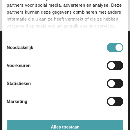
partners voor social media, adverteren en analyse. Deze
Meer info en aanmelden
partners kunnen deze gegevens combineren met andere
informatie die u aan ze heeft verstrekt of die ze hebben
verzameld op basis van uw gebruik van hun services.
Toestemmingsselectie
Noodzakelijk
Voorkeuren
Edu-V | Tjaskermolenlaan 1
Statistieken
3447 GE Woerden
info@edu-v.org
+31 348 708 000
Marketing
Initiatief
Dit initiatief bouwt verder op de uitkomsten van Edu-K en
Alles toestaan
wordt mede mogelijk gemaakt door het Nationaal