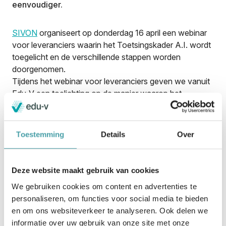
eenvoudiger.
SIVON
organiseert op donderdag 16 april een webinar
voor leveranciers waarin het Toetsingskader A.I. wordt
toegelicht en de verschillende stappen worden
doorgenomen.
Tijdens het webinar voor leveranciers geven we vanuit
Edu-V een toelichting op de manier waarop het
Toetsingskader een plek krijgt in de
Verwerkersovereenkomst van het Privacy Convenant,
en hoe leveranciers daarmee eenvoudiger inzicht
Toestemming
Details
Over
kunnen geven aan scholen over AI in hun producten.
Webinar voor leveranciers: Aan de slag met
Deze website maakt gebruik van cookies
het Toetsingskader AI
We gebruiken cookies om content en advertenties te
Datum:
donderdag 16 april
personaliseren, om functies voor social media te bieden
Tijd:
10.00 – 11.00 uur
en om ons websiteverkeer te analyseren. Ook delen we
Locatie:
Online (Teams)
informatie over uw gebruik van onze site met onze