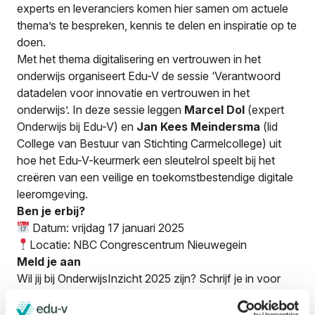
experts en leveranciers komen hier samen om actuele
thema’s te bespreken, kennis te delen en inspiratie op te
doen.
Met het thema digitalisering en vertrouwen in het
onderwijs organiseert Edu-V de sessie ‘Verantwoord
datadelen voor innovatie en vertrouwen in het
onderwijs’. In deze sessie leggen
Marcel Dol
(expert
Onderwijs bij Edu-V)
en
Jan Kees Meindersma
(lid
College van Bestuur van Stichting Carmelcollege)
uit
hoe het Edu-V-keurmerk een sleutelrol speelt bij het
creëren van een veilige en toekomstbestendige digitale
leeromgeving.
Ben je erbij?
Datum: vrijdag 17 januari 2025
Locatie: NBC Congrescentrum Nieuwegein
Meld je aan
Wil jij bij OnderwijsInzicht 2025 zijn? Schrijf je in voor
het event en mis deze kans niet om deel te nemen aan
inspirerende sessies, zoals die van Edu-V. We zien je