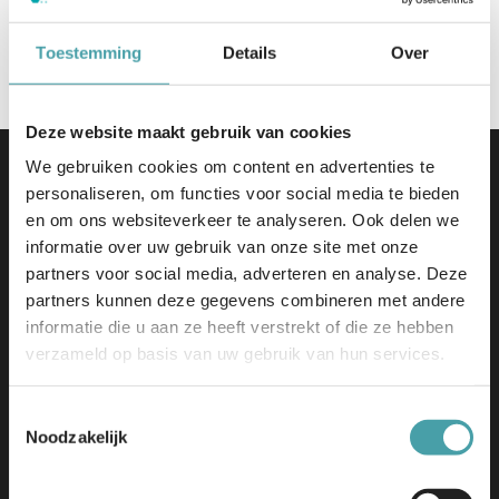
graag op 17 januari in Nieuwegein.
Aanmelden
Toestemming
Details
Over
Deze website maakt gebruik van cookies
We gebruiken cookies om content en advertenties te
personaliseren, om functies voor social media te bieden
en om ons websiteverkeer te analyseren. Ook delen we
informatie over uw gebruik van onze site met onze
partners voor social media, adverteren en analyse. Deze
partners kunnen deze gegevens combineren met andere
Edu-V | Tjaskermolenlaan 1
informatie die u aan ze heeft verstrekt of die ze hebben
3447 GE Woerden
verzameld op basis van uw gebruik van hun services.
info@edu-v.org
+31 348 708 000
Toestemmingsselectie
Noodzakelijk
Initiatief
Dit initiatief bouwt verder op de uitkomsten van Edu-K en