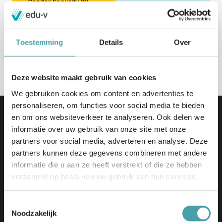
Capitar Security BV
Louis Braillelaan 80
Zoetermeer
Naar de website
Toestemming
Details
Over
Deze website maakt gebruik van cookies
We gebruiken cookies om content en advertenties te
personaliseren, om functies voor social media te bieden
en om ons websiteverkeer te analyseren. Ook delen we
informatie over uw gebruik van onze site met onze
partners voor social media, adverteren en analyse. Deze
partners kunnen deze gegevens combineren met andere
informatie die u aan ze heeft verstrekt of die ze hebben
Edu-V | Tjaskermolenlaan 1
verzameld op basis van uw gebruik van hun services.
3447 GE Woerden
info@edu-v.org
Toestemmingsselectie
+31 348 708 000
Noodzakelijk