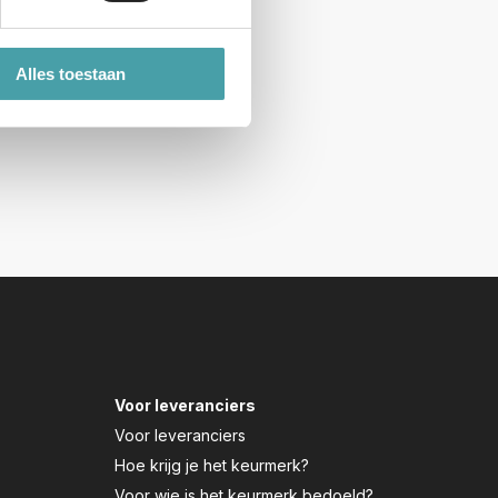
Alles toestaan
Voor leveranciers
Voor leveranciers
Hoe krijg je het keurmerk?
Voor wie is het keurmerk bedoeld?