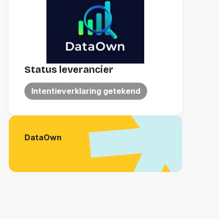
Status leverancier
Intentieverklaring getekend
DataOwn