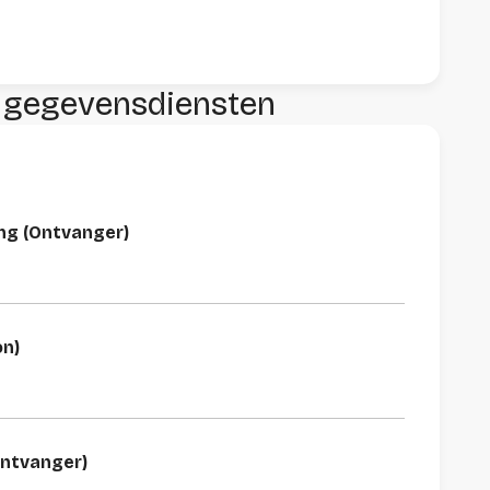
 gegevensdiensten
ing (Ontvanger)
on)
Ontvanger)