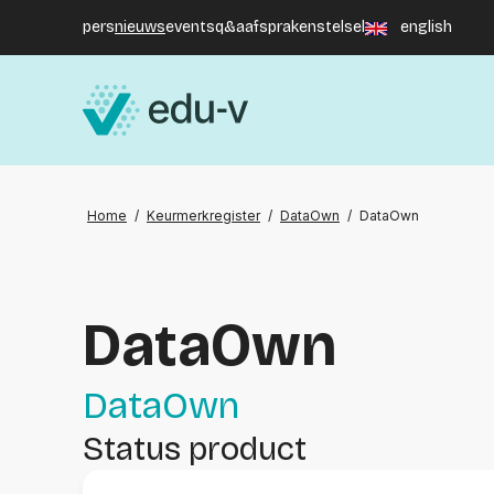
pers
nieuws
events
q&a
afsprakenstelsel
english
Home
/
Keurmerkregister
/
DataOwn
/
DataOwn
DataOwn
DataOwn
Status product