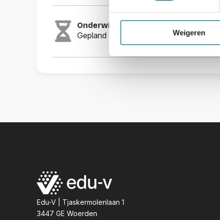
Onderwijsmiddel - Consent
Weigeren
Gepland Najaarsrelease 2026
Edu-V | Tjaskermolenlaan 1
3447 GE Woerden